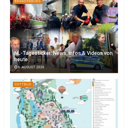
BRANDENBURG
NL-Tagesticker: News, Infos & Videos von
heute
6. AUGUST 2026
COTTBUS