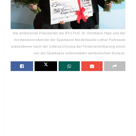
Die amtierende Präsidentin der BTU Prof. Dr. Christiane Hipp und der
Vorstandsvorsitzende der Sparkasse Niederlausitz Lothar Piotrowski
präsentieren nach der Unterzeichnung der Fördervereinbarung einen
von der Sparkasse vorbereiteten symbolischen Scheck.