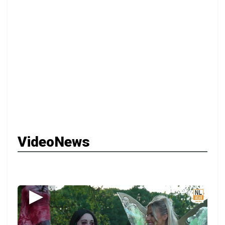
VideoNews
▶