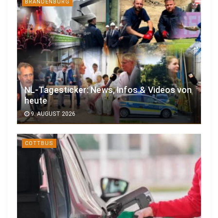
BRANDENBURG
NL-Tagesticker: News, Infos & Videos von
heute
9. AUGUST 2026
COTTBUS