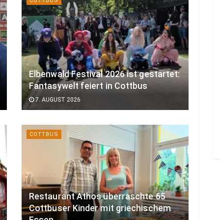
COTTBUS
Elbenwald Festival 2026 ist gestartet:
Fantasywelt feiert in Cottbus
7. AUGUST 2026
COTTBUS
Restaurant Athos überraschte 65
Cottbuser Kinder mit griechischem
Essen