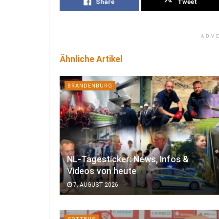
Share
Tweet
ADV
Ähnliche Artikel
BRANDENBURG
NL-Tagesticker: News, Infos &
Videos von heute
7. AUGUST 2026