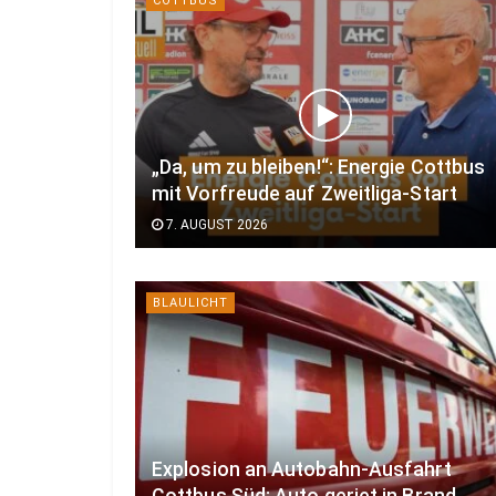
COTTBUS
„Da, um zu bleiben!“: Energie Cottbus
mit Vorfreude auf Zweitliga-Start
7. AUGUST 2026
BLAULICHT
Explosion an Autobahn-Ausfahrt
Cottbus Süd: Auto geriet in Brand