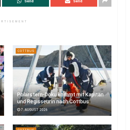
Send
Send
ERTISEMENT
COTTBUS
Polarstern-Doku kommt mit Kapitän
und Regisseurin nach Cottbus
7. AUGUST 2026