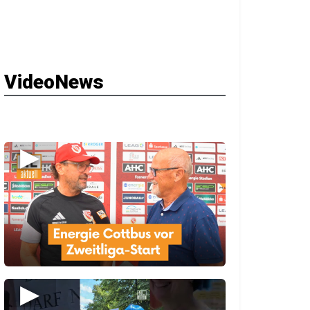
VideoNews
▶
▶