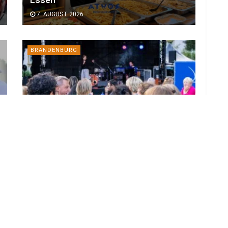
7. AUGUST 2026
BRANDENBURG
Bund verlängert BTU-Projekt für
gutes Leben im Alter
7. AUGUST 2026
LOAD MORE