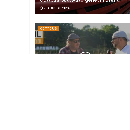
7. AUGUST 2026
COTTBUS
Kurz vor großem Start: Das ist neu
beim Elbenwald Festival 2026
7. AUGUST 2026