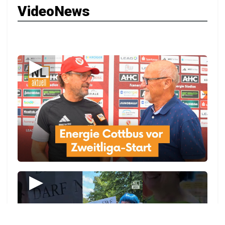
VideoNews
▶
▶