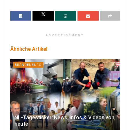
ADVERTISEMENT
Ähnliche Artikel
BRANDENBURG
NL-Tagesticker: News, Infos & Videos von
heute