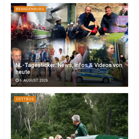
BRANDENBURG
NL-Tagesticker: News, Infos & Videos von
heute
6. AUGUST 2026
COTTBUS