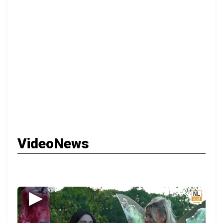
VideoNews
▶