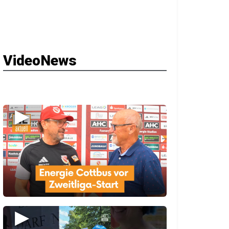
VideoNews
▶
▶