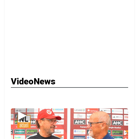
VideoNews
▶