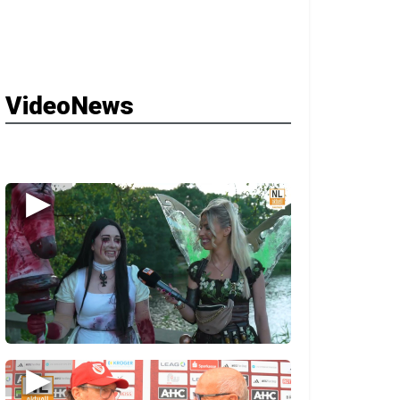
VideoNews
▶
▶