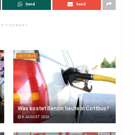
Send
Send
ERTISEMENT
COTTBUS
Was kostet Benzin heute in Cottbus?
8. AUGUST 2026