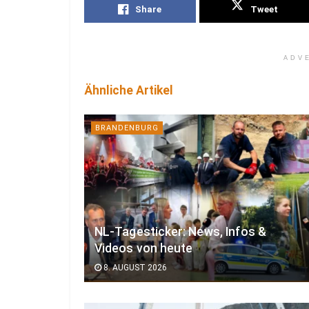
Share
Tweet
ADV
Ähnliche Artikel
BRANDENBURG
NL-Tagesticker: News, Infos &
Videos von heute
8. AUGUST 2026