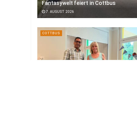
Fantasywelt feiert in Cottbus
7. AUGUST 2026
COTTBUS
Restaurant Athos überraschte 65
Cottbuser Kinder mit griechischem
Essen
7. AUGUST 2026