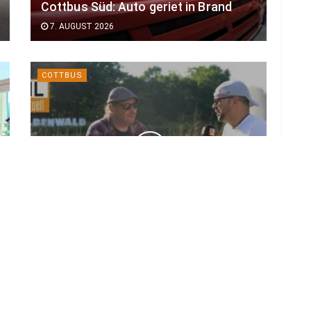
Cottbus Süd: Auto geriet in Brand
7. AUGUST 2026
COTTBUS
Kurz vor großem Start: Das ist neu
beim Elbenwald Festival 2026
7. AUGUST 2026
LOAD MORE