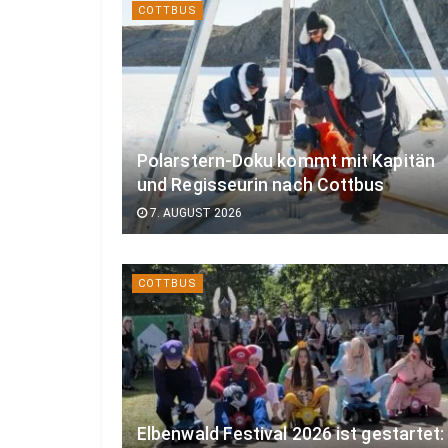
COTTBUS
Polarstern-Doku kommt mit Kapitän
und Regisseurin nach Cottbus
7. AUGUST 2026
COTTBUS
Elbenwald Festival 2026 ist gestartet: