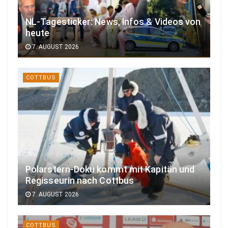
NL-Tagesticker: News, Infos & Videos von
heute
7. AUGUST 2026
COTTBUS
Polarstern-Doku kommt mit Kapitän und
Regisseurin nach Cottbus
7. AUGUST 2026
COTTBUS