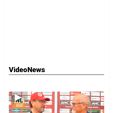
VideoNews
▶