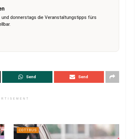
en
 und donnerstags die Veranstaltungstipps fürs
lbar.
Send
Send
ERTISEMENT
COTTBUS