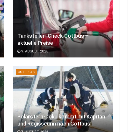
Tankstellen-Check Cottbus –
aktuelle Preise
9. AUGUST 2026
COTTBUS
Polarstern-Doku kommt mit Kapitän
und Regisseurin nach Cottbus
7. AUGUST 2026