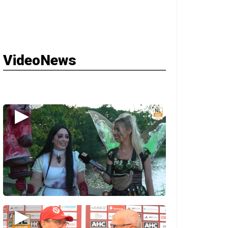
VideoNews
▶
▶