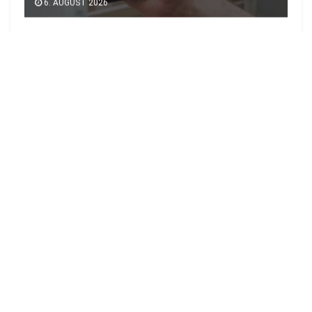
6. AUGUST 2026
LOAD MORE
Newsticker
Gastgewerbe in Brandenburg verliert deutlich an
Umsatz
22:50 UHR | 6. AUGUST 2026
Landrat stellt Geschäftsführer des Elbe-Elster
Klinikums frei
21:25 UHR | 6. AUGUST 2026
Lausitzer Museumsnächte laden zu 32