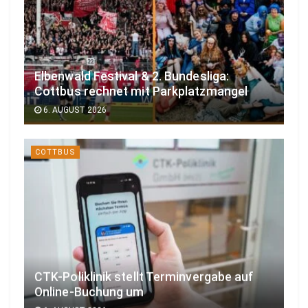
Elbenwald Festival & 2. Bundesliga:
Cottbus rechnet mit Parkplatzmangel
6. AUGUST 2026
COTTBUS
CTK-Poliklinik stellt Terminvergabe auf
Online-Buchung um