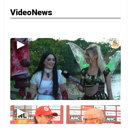
VideoNews
▶
▶