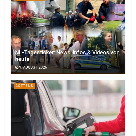
NL-Tagesticker: News, Infos & Videos von
heute
9. AUGUST 2026
COTTBUS