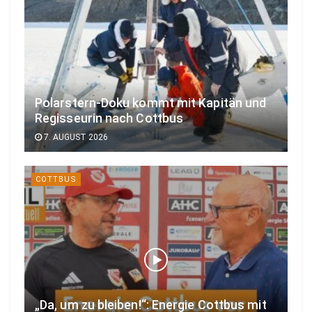
Polarstern-Doku kommt mit Kapitän und
Regisseurin nach Cottbus
7. AUGUST 2026
COTTBUS
„Da, um zu bleiben!“: Energie Cottbus mit