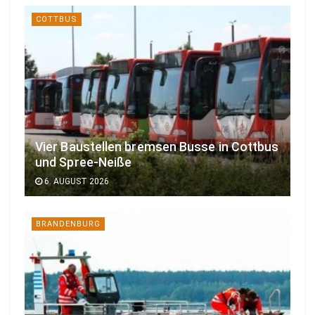
COTTBUS
Vier Baustellen bremsen Busse in Cottbus
und Spree-Neiße
6. AUGUST 2026
BRANDENBURG