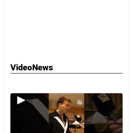
VideoNews
▶