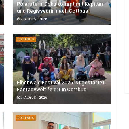
Polarstern-Doku kommt mit Kapitän
und Regisseurin nach Cottbus
7. AUGUST 2026
COTTBUS
Elbenwald Festival 2026 ist gestartet:
Fantasywelt feiert in Cottbus
7. AUGUST 2026
COTTBUS