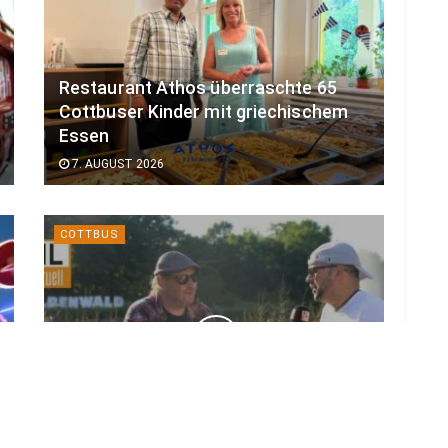
Restaurant Athos überraschte 65
Cottbuser Kinder mit griechischem
Essen
7. AUGUST 2026
COTTBUS
Kurz vor großem Start: Das ist neu
beim Elbenwald Festival 2026
7. AUGUST 2026