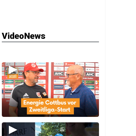
VideoNews
▶
▶