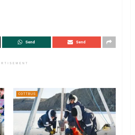
Send
Send
ERTISEMENT
COTTBUS