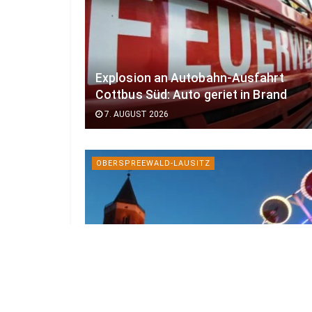
Explosion an Autobahn-Ausfahrt
Cottbus Süd: Auto geriet in Brand
7. AUGUST 2026
OBERSPREEWALD-LAUSITZ
Calauer Stadtfest mit
Lampionumzug und AC/DC-Tribute
7. AUGUST 2026