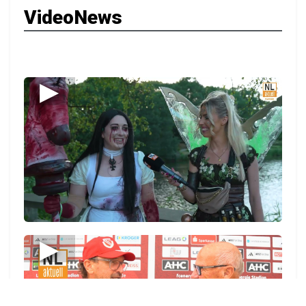
VideoNews
▶
▶