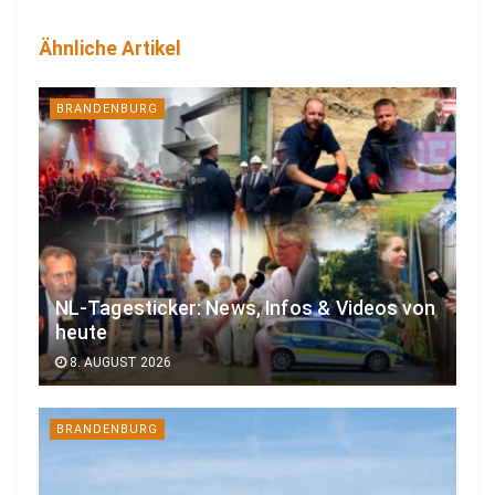
Ähnliche Artikel
BRANDENBURG
NL-Tagesticker: News, Infos & Videos von
heute
8. AUGUST 2026
BRANDENBURG