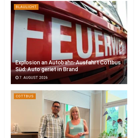
BLAULICHT
Explosion an Autobahn-Ausfahrt Cottbus
Süd: Auto geriet in Brand
7. AUGUST 2026
COTTBUS