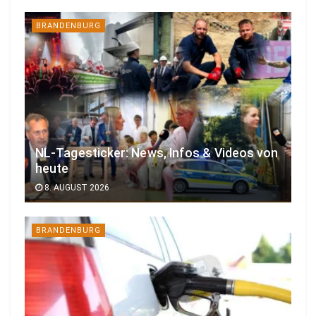
BRANDENBURG
NL-Tagesticker: News, Infos & Videos von
heute
8. AUGUST 2026
BRANDENBURG