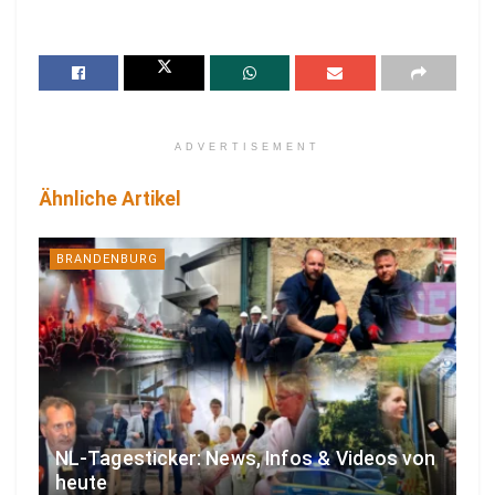
ADVERTISEMENT
Ähnliche Artikel
BRANDENBURG
NL-Tagesticker: News, Infos & Videos von
heute