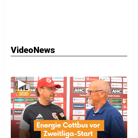
VideoNews
▶