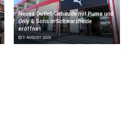
Neues Outlet-Gebäude mit Puma und
Only & Sons in Schwarzheide
eröffnet
3. AUGUST 2026
LOAD MORE
ADVERTISEMENT
B