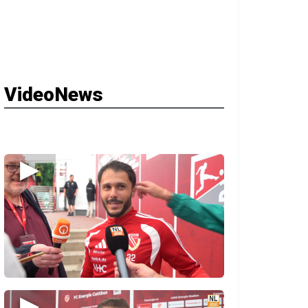
VideoNews
▶
▶