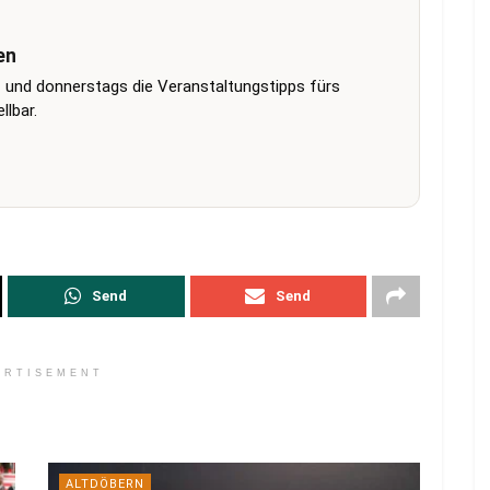
en
 und donnerstags die Veranstaltungstipps fürs
lbar.
Send
Send
ERTISEMENT
ALTDÖBERN