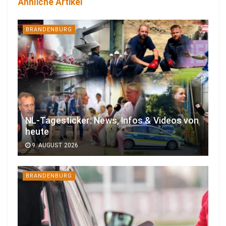
Ähnliche Artikel
BRANDENBURG
NL-Tagesticker: News, Infos & Videos von
heute
9. AUGUST 2026
BRANDENBURG