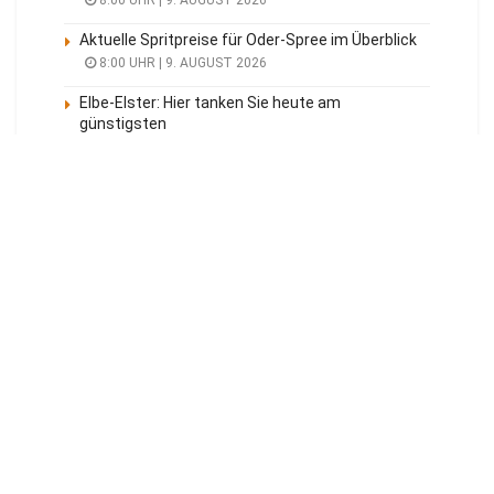
Aktuelle Spritpreise für Oder-Spree im Überblick
8:00 UHR | 9. AUGUST 2026
Elbe-Elster: Hier tanken Sie heute am
günstigsten
8:00 UHR | 9. AUGUST 2026
Meistgelesen
Tagesüberblick
Veranstaltungen
Blaulicht