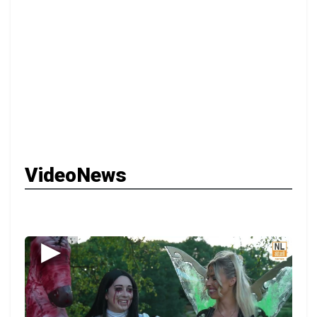
VideoNews
▶