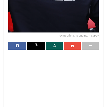
Symbolfoto: TechLine/Pixabay