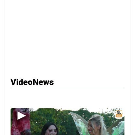
VideoNews
▶