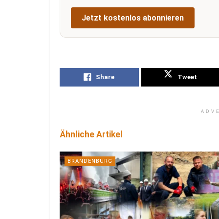
Jetzt kostenlos abonnieren
Share
Tweet
ADV
Ähnliche Artikel
BRANDENBURG