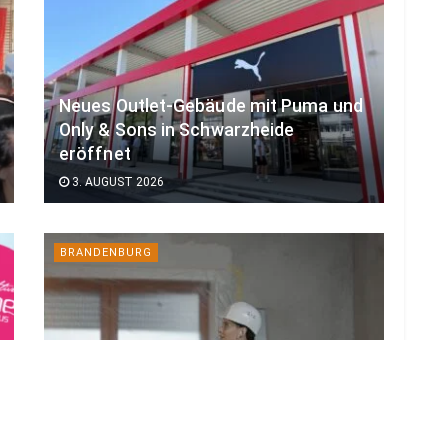
Neues Outlet-Gebäude mit Puma und
Only & Sons in Schwarzheide
eröffnet
3. AUGUST 2026
BRANDENBURG
Neue Regeln beim Sanieren fordern
Brandenburgs Planer