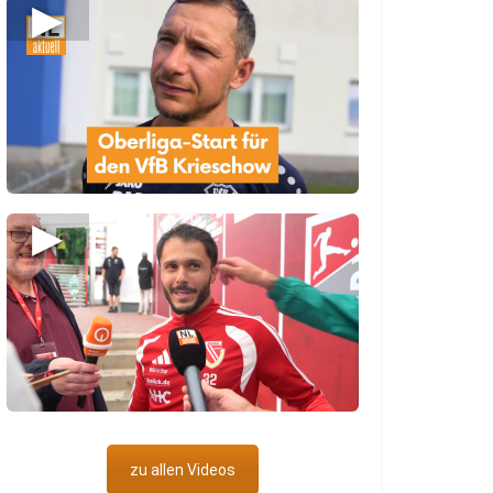
▶
▶
zu allen Videos