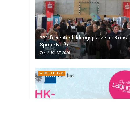
221 freie Ausbildungsplätze im Kreis
Spree-Neiße
4. AUGUST 2026
AUSBILDUNG
Future Splash: IHK Cottbus lädt zur
Berufsorientierung in die Lagune