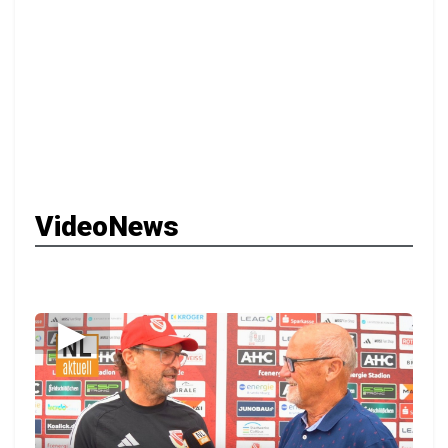
VideoNews
▶