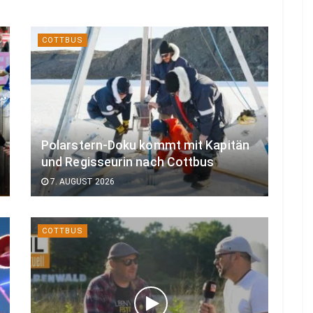
COTTBUS
Polarstern-Doku kommt mit Kapitän
und Regisseurin nach Cottbus
7. AUGUST 2026
COTTBUS