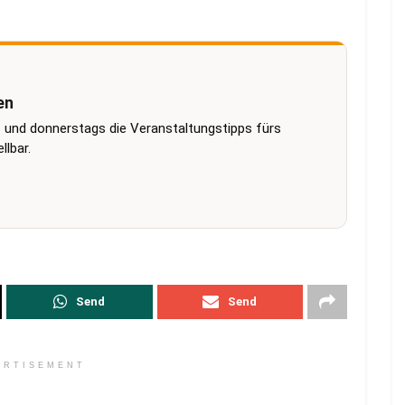
en
 und donnerstags die Veranstaltungstipps fürs
lbar.
Send
Send
ERTISEMENT