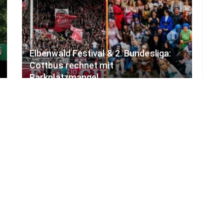
Elbenwald Festival & 2. Bundesliga:
Cottbus rechnet mit
Parkplatzmangel
6. AUGUST 2026
LOAD MORE
ADVERTISEMENT