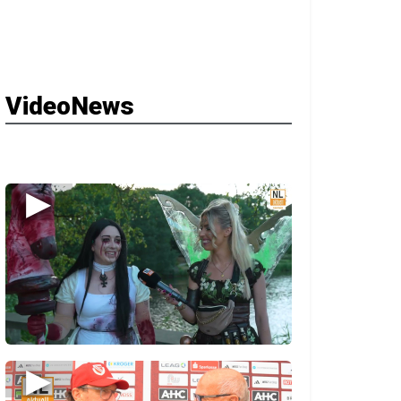
VideoNews
▶
▶