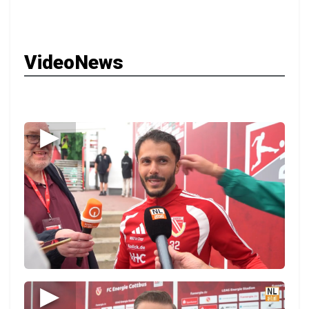
VideoNews
▶
▶