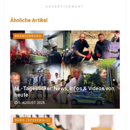
ADVERTISEMENT
Ähnliche Artikel
BRANDENBURG
NL-Tagesticker: News, Infos & Videos von
heute
5. AUGUST 2026
BURG (SPREEWALD)