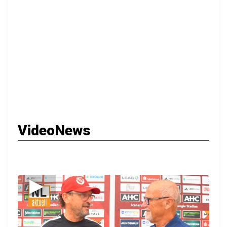
VideoNews
▶