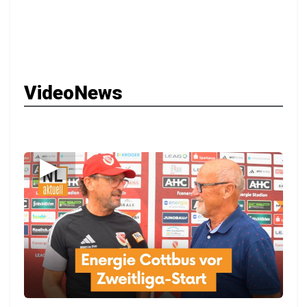
VideoNews
▶