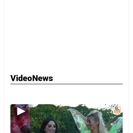
VideoNews
▶