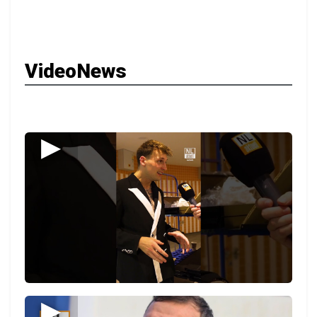
VideoNews
▶
▶