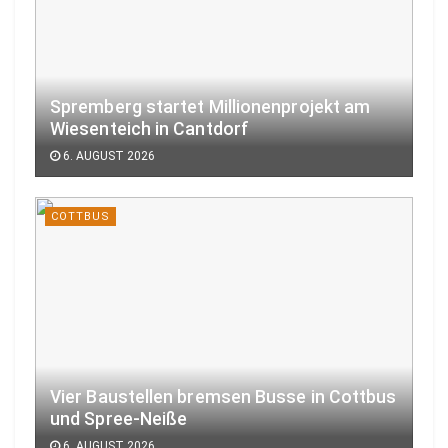
Spremberg startet Millionenprojekt am
Wiesenteich in Cantdorf
6. AUGUST 2026
COTTBUS
Vier Baustellen bremsen Busse in Cottbus
und Spree-Neiße
6. AUGUST 2026