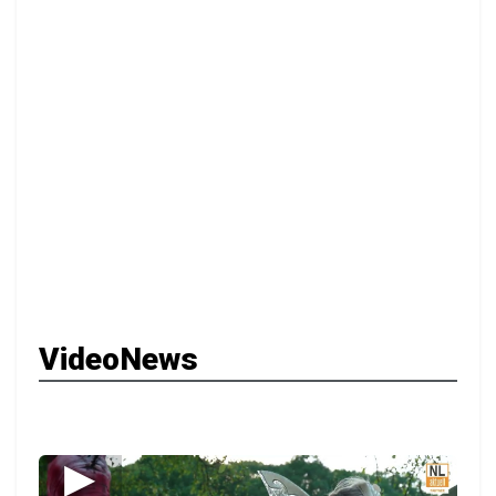
VideoNews
▶