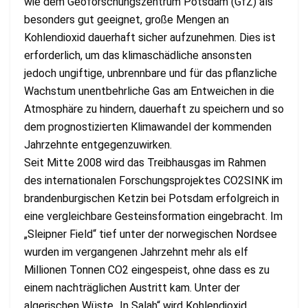
wie dem Geoforschungszentrum Potsdam (GfZ) als
besonders gut geeignet, große Mengen an
Kohlendioxid dauerhaft sicher aufzunehmen. Dies ist
erforderlich, um das klimaschädliche ansonsten
jedoch ungiftige, unbrennbare und für das pflanzliche
Wachstum unentbehrliche Gas am Entweichen in die
Atmosphäre zu hindern, dauerhaft zu speichern und so
dem prognostizierten Klimawandel der kommenden
Jahrzehnte entgegenzuwirken.
Seit Mitte 2008 wird das Treibhausgas im Rahmen
des internationalen Forschungsprojektes CO2SINK im
brandenburgischen Ketzin bei Potsdam erfolgreich in
eine vergleichbare Gesteinsformation eingebracht. Im
„Sleipner Field“ tief unter der norwegischen Nordsee
wurden im vergangenen Jahrzehnt mehr als elf
Millionen Tonnen CO2 eingespeist, ohne dass es zu
einem nachträglichen Austritt kam. Unter der
algerischen Wüste „In Salah“ wird Kohlendioxid