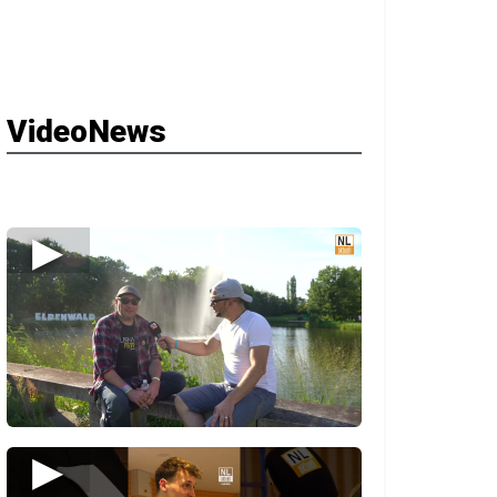
VideoNews
▶
▶