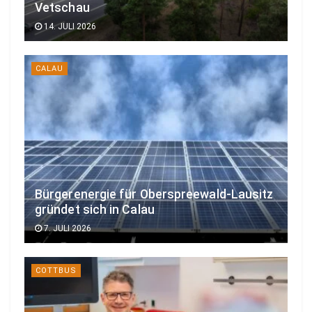
Vetschau
14. JULI 2026
CALAU
Bürgerenergie für Oberspreewald-Lausitz
gründet sich in Calau
7. JULI 2026
COTTBUS