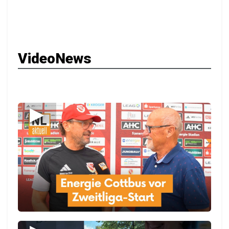
VideoNews
▶