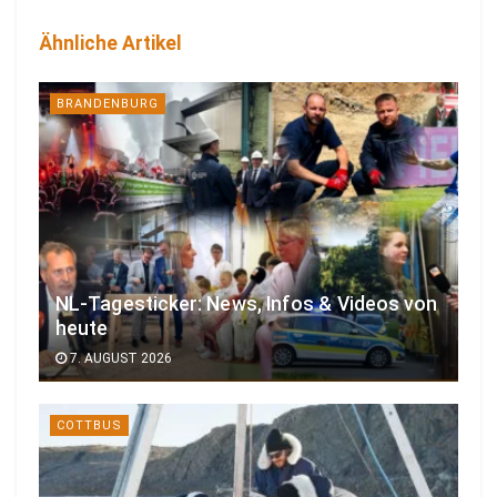
Ähnliche Artikel
BRANDENBURG
NL-Tagesticker: News, Infos & Videos von
heute
7. AUGUST 2026
COTTBUS