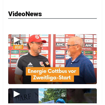
VideoNews
▶
▶