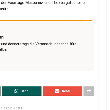
nd der Feiertage Museums- und Theatergutscheine.
usitz
en
 und donnerstags die Veranstaltungstipps fürs
lbar.
Send
Send
ERTISEMENT