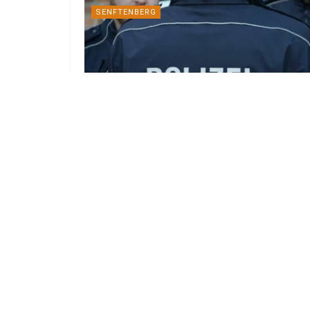
SENFTENBERG
Jugendliche sprühen Reizgas in
Senftenberger Einkaufszentrum
29. JULI 2026