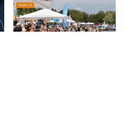
FAMILIE
Musik, Bootskorso und Feuerwerk:
Senftenberger Hafenfest steht an
29. JULI 2026
LOAD MORE
ADVERTISEMENT