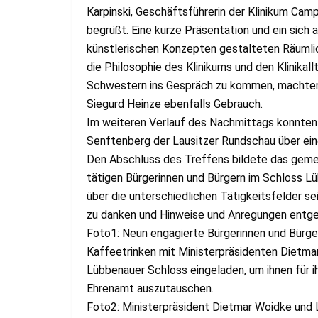
Karpinski, Geschäftsführerin der Klinikum C
begrüßt. Eine kurze Präsentation und ein sich 
künstlerischen Konzepten gestalteten Räumlic
die Philosophie des Klinikums und den Klinikall
Schwestern ins Gespräch zu kommen, machten
Siegurd Heinze ebenfalls Gebrauch.
Im weiteren Verlauf des Nachmittags konnten s
Senftenberg der Lausitzer Rundschau über ein
Den Abschluss des Treffens bildete das geme
tätigen Bürgerinnen und Bürgern im Schloss L
über die unterschiedlichen Tätigkeitsfelder s
zu danken und Hinweise und Anregungen entg
Foto1: Neun engagierte Bürgerinnen und Bür
Kaffeetrinken mit Ministerpräsidenten Dietma
Lübbenauer Schloss eingeladen, um ihnen für i
Ehrenamt auszutauschen.
Foto2: Ministerpräsident Dietmar Woidke und