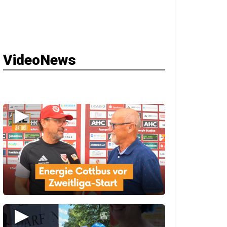
VideoNews
▶
▶