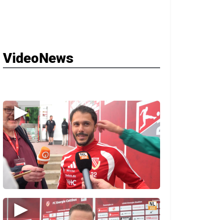
VideoNews
▶
▶