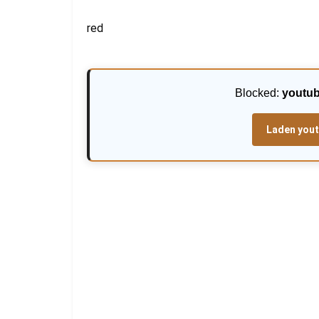
red
Blocked:
youtu
Laden you