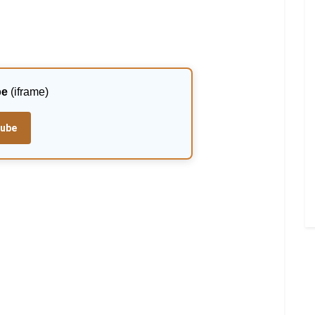
be
(iframe)
tube