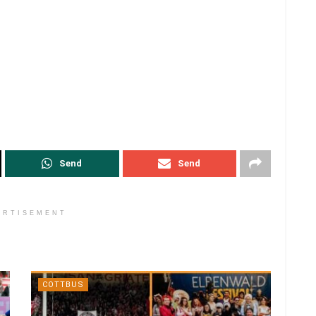
Send
Send
ERTISEMENT
COTTBUS