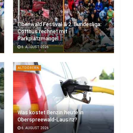
Elbenwald Festival & 2. Bundesliga:
Cottbus rechnet mit
Parkplatzmangel
6. AUGUST 2026
ALTDÖBERN
Was kostet Benzin heute in
Oberspreewald-Lausitz?
6. AUGUST 2026