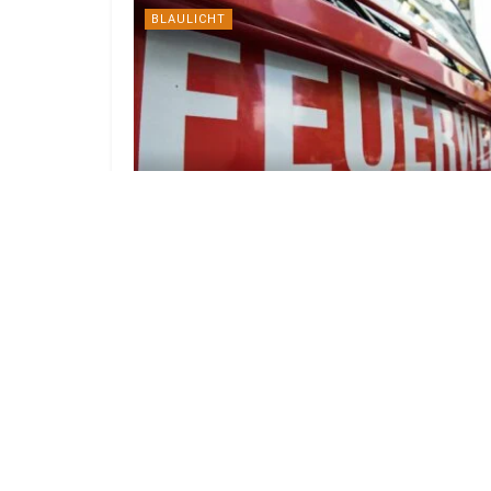
BLAULICHT
Explosion an Autobahn-Ausfahrt
Cottbus Süd: Auto geriet in Brand
7. AUGUST 2026