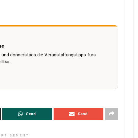
en
 und donnerstags die Veranstaltungstipps fürs
lbar.
Send
Send
ERTISEMENT