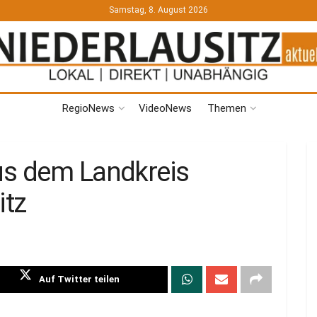
Samstag, 8. August 2026
RegioNews
VideoNews
Themen
us dem Landkreis
itz
Auf Twitter teilen