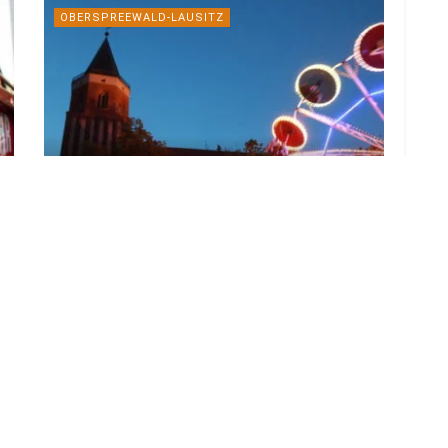
OBERSPREEWALD-LAUSITZ
Calauer Stadtfest mit
Lampionumzug und AC/DC-Tribute
7. AUGUST 2026
LOAD MORE
ADVERTISEMENT