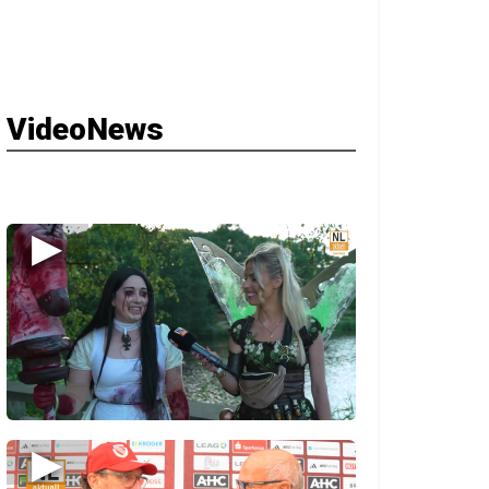
VideoNews
▶
▶