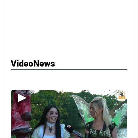
VideoNews
▶