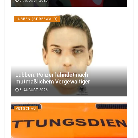
6. AUGUST 2026
LÜBBEN (SPREEWALD)
Lübben: Polizei fahndet nach
mutmaßlichem Vergewaltiger
6. AUGUST 2026
VETSCHAU