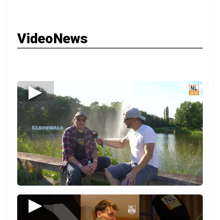
VideoNews
▶
▶