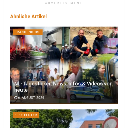
ADVERTISEMENT
Ähnliche Artikel
BRANDENBURG
NL-Tagesticker: News, Infos & Videos von
heute
6. AUGUST 2026
ELBE-ELSTER