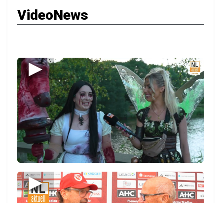
VideoNews
▶
▶