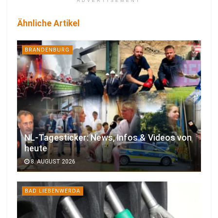
ADVERTISEMENT
Ähnliche Artikel
BRANDENBURG
NL-Tagesticker: News, Infos & Videos von
heute
8. AUGUST 2026
BAD LIEBENWERDA