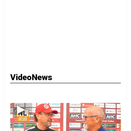
VideoNews
▶