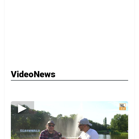
VideoNews
▶