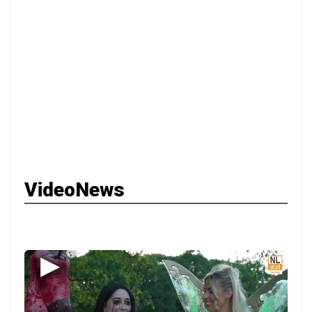
VideoNews
▶