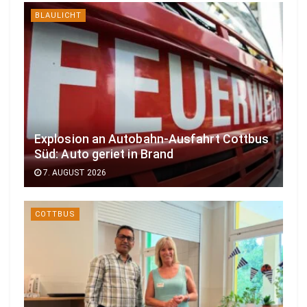
BLAULICHT
Explosion an Autobahn-Ausfahrt Cottbus
Süd: Auto geriet in Brand
7. AUGUST 2026
COTTBUS