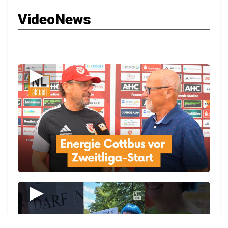
VideoNews
▶
▶