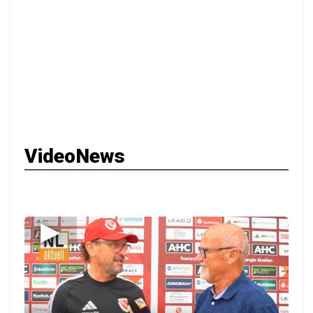
VideoNews
▶