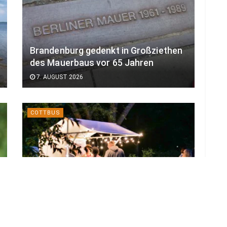
Brandenburg gedenkt in Großziethen
des Mauerbaus vor 65 Jahren
7. AUGUST 2026
COTTBUS
Branitzer Weinfest bringt zwölf
Weingüter in den Bürgergarten
7. AUGUST 2026