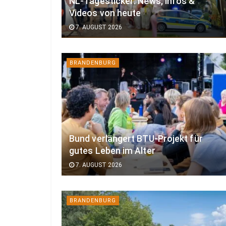
NL-Tagesticker: News, Infos &
Videos von heute
7. AUGUST 2026
BRANDENBURG
Bund verlängert BTU-Projekt für
gutes Leben im Alter
7. AUGUST 2026
BRANDENBURG