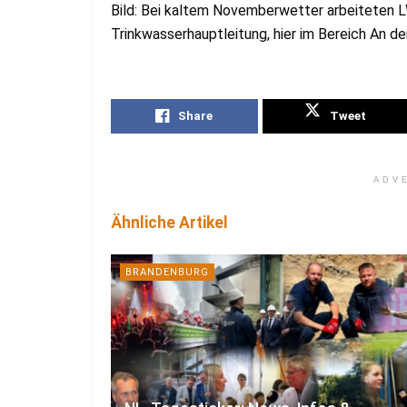
Bild: Bei kaltem Novemberwetter arbeiteten LW
Trinkwasserhauptleitung, hier im Bereich An d
Share
Tweet
ADV
Ähnliche Artikel
BRANDENBURG