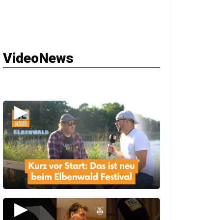
VideoNews
▶
▶