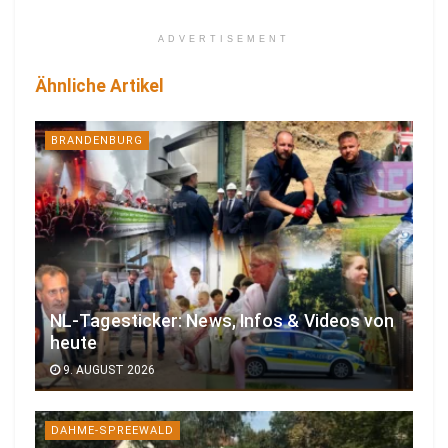
ADVERTISEMENT
Ähnliche Artikel
BRANDENBURG
NL-Tagesticker: News, Infos & Videos von
heute
9. AUGUST 2026
DAHME-SPREEWALD