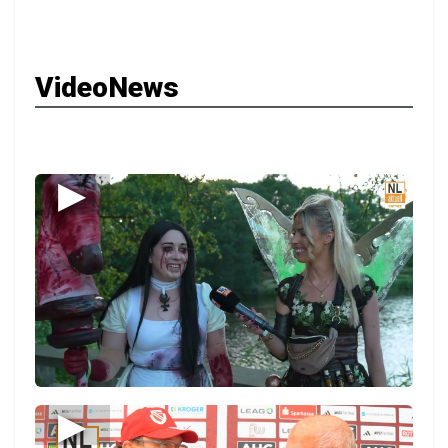
VideoNews
▶
▶